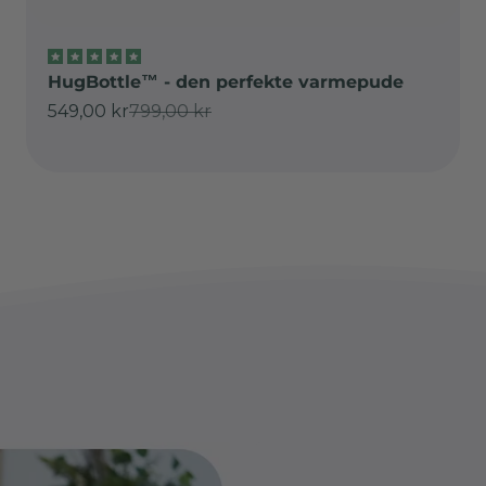
HugBottle™ - den perfekte varmepude
Salgspris
Normalpris
549,00 kr
799,00 kr