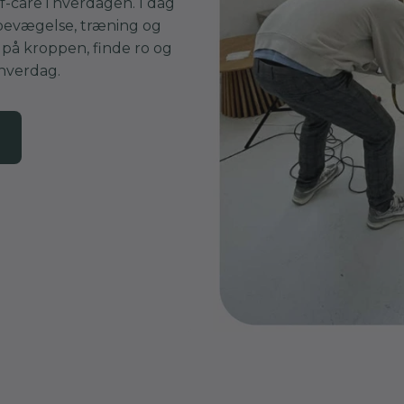
f-care i hverdagen. I dag
 bevægelse, træning og
på kroppen, finde ro og
 hverdag.