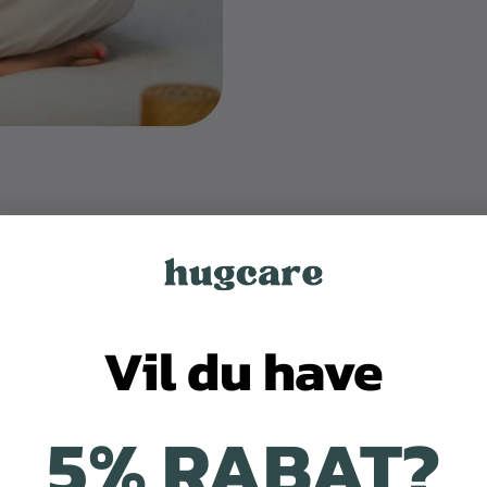
Vil du have
5% RABAT?
øv risikofrit i
60 dage
Gratis fragt
over 499 