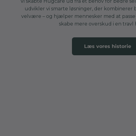
Vi skabte Hugcare ud fra et behov for bedre sel
udvikler vi smarte løsninger, der kombinerer
velvære – og hjælper mennesker med at passe 
skabe mere overskud i en travl
Læs vores historie