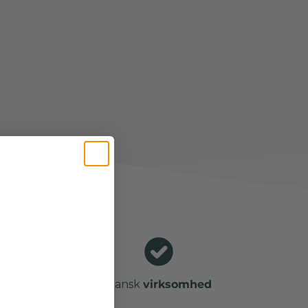
kr.
Dansk
virksomhed