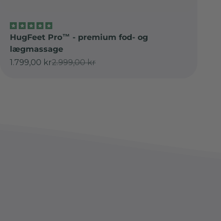
HugFeet Pro™ - premium fod- og
lægmassage
Salgspris
Normalpris
1.799,00 kr
2.999,00 kr