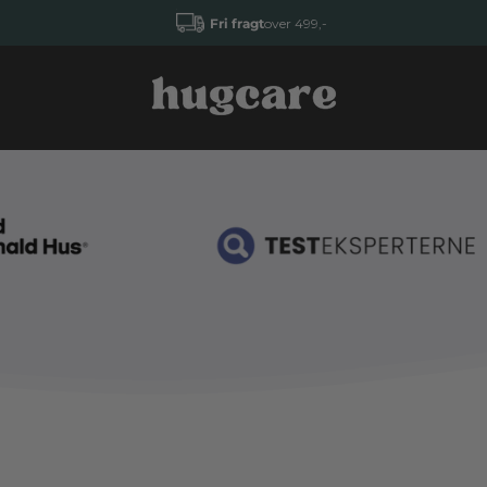
Fri fragt
over 499,-
hugcare