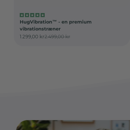
HugVibration™ - en premium
vibrationstræner
Salgspris
Normalpris
1.299,00 kr
2.499,00 kr