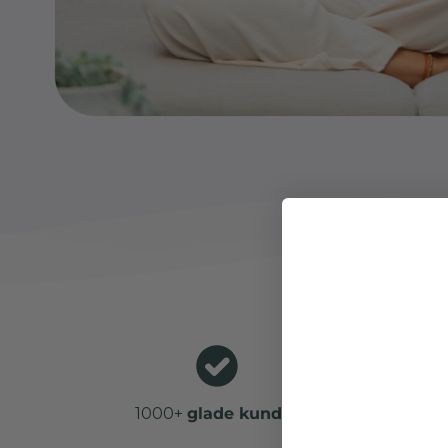
1000+
glade kunder
Pr